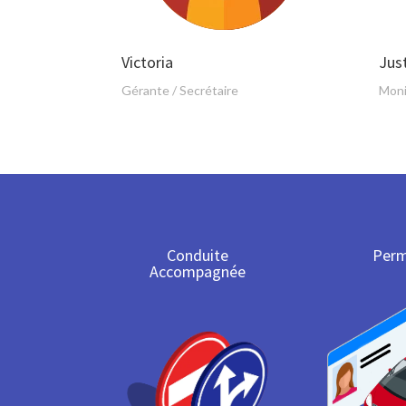
Victoria
Jus
Gérante / Secrétaire
Moni
Conduite
Perm
Accompagnée