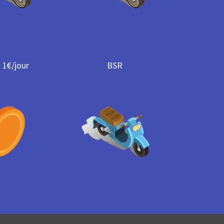
 1€/jour
BSR