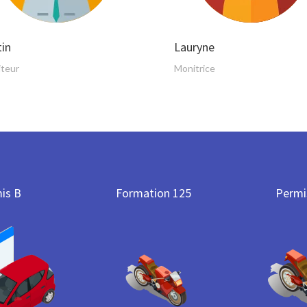
tin
Lauryne
teur
Monitrice
is B
Formation 125
Permi