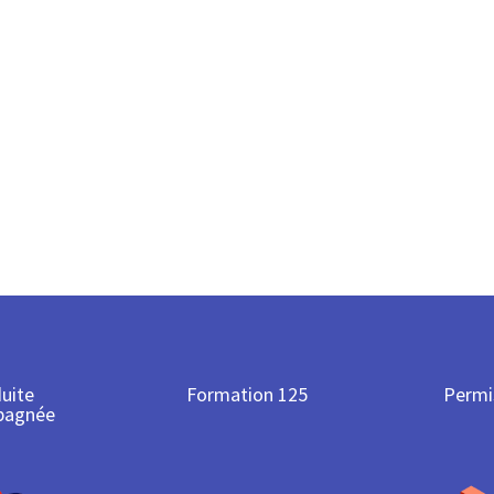
uite
Formation 125
Permi
pagnée