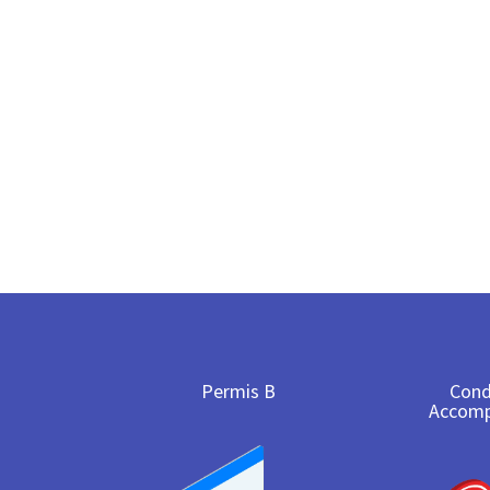
Permis B
Cond
Accom