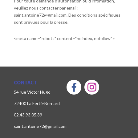
Pour toute demande d’autorisation ou d’information,
veuillez nous contacter par email :
saint.antoine72@gmail.com. Des conditions spécifiques
sont prévues pour la presse.
<meta name="robots" content="noindex, nofollow">
CONTACT
54 rue Victor Hugo
72400 La Ferté-Bernard
02.43.93.05.39
saint.antoine72@gmail.com